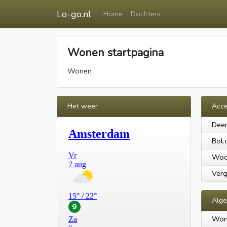
Lo-go.nl
Home
Dochters
Wonen startpagina
Wonen
Het weer
Acce
Dee
Bol.
Woo
Verg
Alg
Won