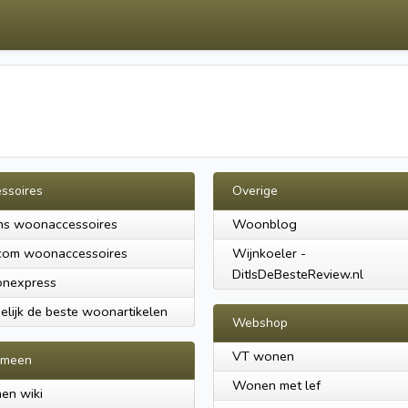
ssoires
Overige
ns woonaccessoires
Woonblog
com woonaccessoires
Wijnkoeler -
DitIsDeBesteReview.nl
nexpress
elijk de beste woonartikelen
Webshop
VT wonen
emeen
Wonen met lef
en wiki