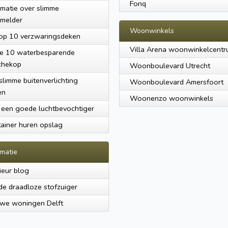
Fonq
rmatie over slimme
melder
Woonwinkels
op 10 verzwaringsdeken
Villa Arena woonwinkelcent
e 10 waterbesparende
chekop
Woonboulevard Utrecht
slimme buitenverlichting
Woonboulevard Amersfoort
en
Woonenzo woonwinkels
 een goede luchtbevochtiger
ainer huren opslag
rmatie
rieur blog
e draadloze stofzuiger
we woningen Delft